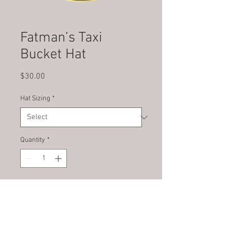
Fatman’s Taxi
Bucket Hat
Price
$30.00
Hat Sizing
*
Quantity
*
Add to Cart